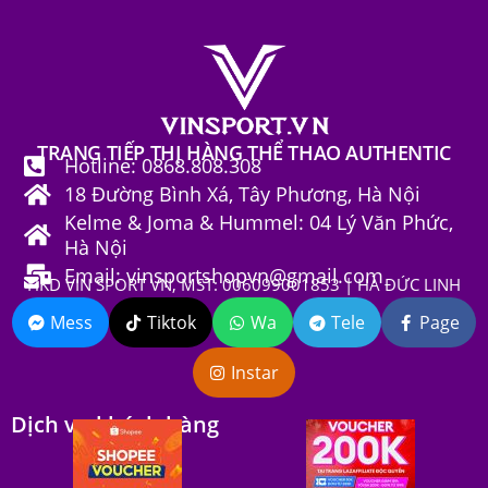
TRANG TIẾP THỊ HÀNG THỂ THAO AUTHENTIC
Hotline: 0868.808.308
18 Đường Bình Xá, Tây Phương, Hà Nội
Kelme & Joma & Hummel: 04 Lý Văn Phức,
Hà Nội
Email: vinsportshopvn@gmail.com
HKD VIN SPORT VN, MST: 006099001853 | HÀ ĐỨC LINH
Mess
Tiktok
Wa
Tele
Page
Instar
Dịch vụ khách hàng