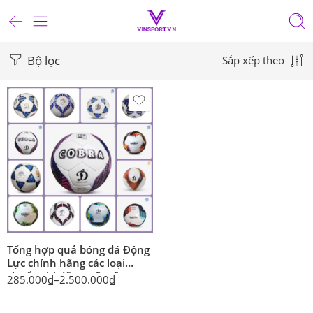
Bộ lọc
Sắp xếp theo
Tổng hợp quả bóng đá Động
Lực chính hãng các loại
chuẩn thi đấu quốc tế
285.000
₫
–
2.500.000
₫