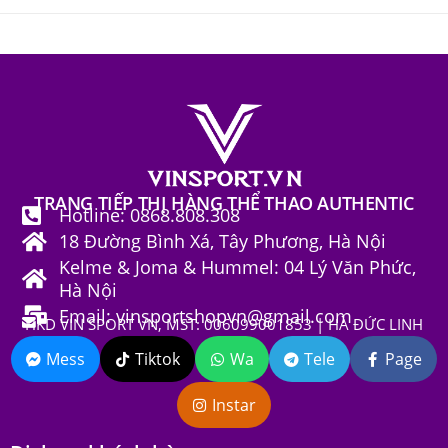
TRANG TIẾP THỊ HÀNG THỂ THAO AUTHENTIC
Hotline: 0868.808.308
18 Đường Bình Xá, Tây Phương, Hà Nội
Kelme & Joma & Hummel: 04 Lý Văn Phức,
Hà Nội
Email: vinsportshopvn@gmail.com
HKD VIN SPORT VN, MST: 006099001853 | HÀ ĐỨC LINH
Mess
Tiktok
Wa
Tele
Page
Instar