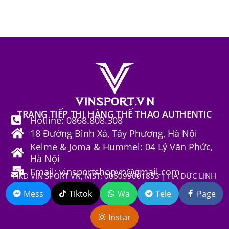
TRANG TIẾP THỊ HÀNG THỂ THAO AUTHENTIC
Hotline: 0868.808.308
18 Đường Bình Xá, Tây Phương, Hà Nội
Kelme & Joma & Hummel: 04 Lý Văn Phức,
Hà Nội
Email: vinsportshopvn@gmail.com
HKD VIN SPORT VN, MST: 006099001853 | HÀ ĐỨC LINH
Mess
Tiktok
Wa
Tele
Page
Instar