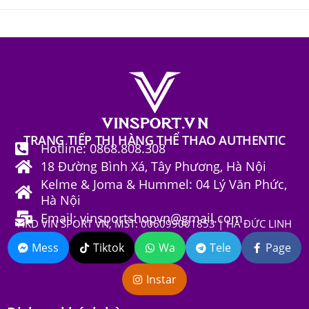
TRANG TIẾP THỊ HÀNG THỂ THAO AUTHENTIC
Hotline: 0868.808.308
18 Đường Bình Xá, Tây Phương, Hà Nội
Kelme & Joma & Hummel: 04 Lý Văn Phức,
Hà Nội
Email: vinsportshopvn@gmail.com
HKD VIN SPORT VN, MST: 006099001853 | HÀ ĐỨC LINH
Mess
Tiktok
Wa
Tele
Page
Instar