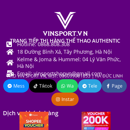
TRANG TIẾP THỊ HÀNG THỂ THAO AUTHENTIC
Hotline: 0868.808.308
18 Đường Bình Xá, Tây Phương, Hà Nội
Kelme & Joma & Hummel: 04 Lý Văn Phức,
Hà Nội
Email: vinsportshopvn@gmail.com
HKD VIN SPORT VN, MST: 006099001853 | HÀ ĐỨC LINH
Mess
Tiktok
Wa
Tele
Page
Instar
Dịch vụ khách hàng