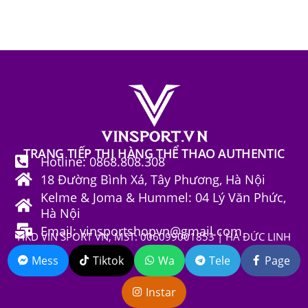
TRANG TIẾP THỊ HÀNG THỂ THAO AUTHENTIC
Hotline: 0868.808.308
18 Đường Bình Xá, Tây Phương, Hà Nội
Kelme & Joma & Hummel: 04 Lý Văn Phức,
Hà Nội
Email: vinsportshopvn@gmail.com
HKD VIN SPORT VN, MST: 006099001853 | HÀ ĐỨC LINH
Mess
Tiktok
Wa
Tele
Page
Instar