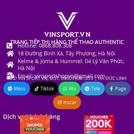
TRANG TIẾP THỊ HÀNG THỂ THAO AUTHENTIC
Hotline: 0868.808.308
18 Đường Bình Xá, Tây Phương, Hà Nội
Kelme & Joma & Hummel: 04 Lý Văn Phức,
Hà Nội
Email: vinsportshopvn@gmail.com
HKD VIN SPORT VN, MST: 006099001853 | HÀ ĐỨC LINH
Mess
Tiktok
Wa
Tele
Page
Instar
Dịch vụ khách hàng