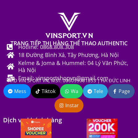
TRANG TIẾP THỊ HÀNG THỂ THAO AUTHENTIC
Hotline: 0868.808.308
18 Đường Bình Xá, Tây Phương, Hà Nội
Kelme & Joma & Hummel: 04 Lý Văn Phức,
Hà Nội
Email: vinsportshopvn@gmail.com
HKD VIN SPORT VN, MST: 006099001853 | HÀ ĐỨC LINH
Mess
Tiktok
Wa
Tele
Page
Instar
Dịch vụ khách hàng