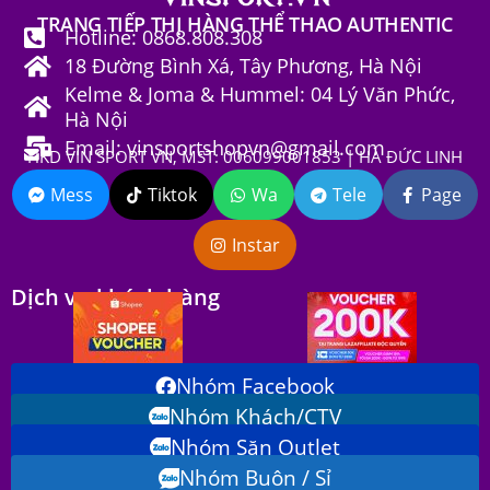
TRANG TIẾP THỊ HÀNG THỂ THAO AUTHENTIC
Hotline: 0868.808.308
18 Đường Bình Xá, Tây Phương, Hà Nội
Kelme & Joma & Hummel: 04 Lý Văn Phức,
Hà Nội
Email: vinsportshopvn@gmail.com
HKD VIN SPORT VN, MST: 006099001853 | HÀ ĐỨC LINH
Mess
Tiktok
Wa
Tele
Page
Instar
Dịch vụ khách hàng
Nhóm Facebook
Nhóm Khách/CTV
Nhóm Săn Outlet
Nhóm Buôn / Sỉ