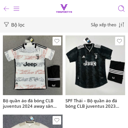
Bộ lọc
Sắp xếp theo
Bộ quần áo đá bóng CLB
SPF Thái – Bộ quần áo đá
juventus 2024 away sân
bóng CLB juventus 2023
khách màu loang trắng vàng
away sân khách màu đen
xám
logo thêu