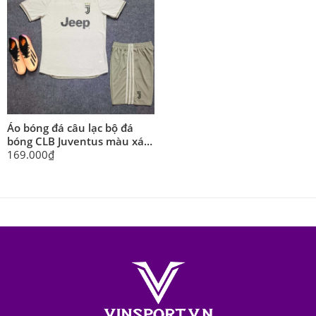
Áo bóng đá câu lạc bộ đá
bóng CLB Juventus màu xám
mùa 2018-2019 logo thêu
169.000
₫
poly mè gai mịn thái cao cấp