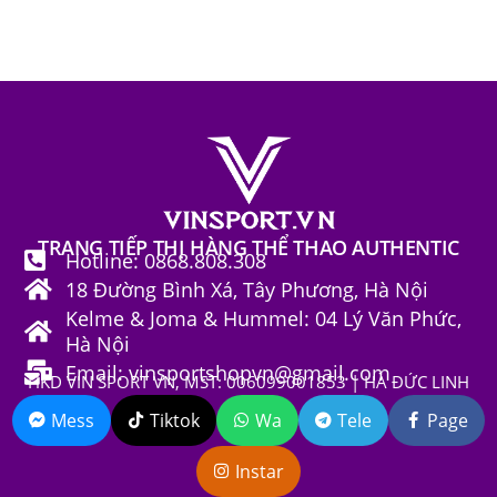
TRANG TIẾP THỊ HÀNG THỂ THAO AUTHENTIC
Hotline: 0868.808.308
18 Đường Bình Xá, Tây Phương, Hà Nội
Kelme & Joma & Hummel: 04 Lý Văn Phức,
Hà Nội
Email: vinsportshopvn@gmail.com
HKD VIN SPORT VN, MST: 006099001853 | HÀ ĐỨC LINH
Mess
Tiktok
Wa
Tele
Page
Instar