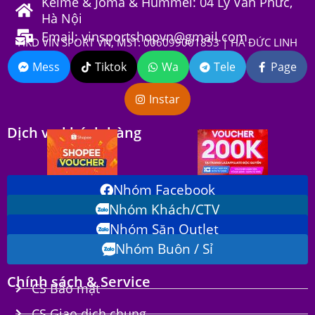
Kelme & Joma & Hummel: 04 Lý Văn Phức,
Hà Nội
Email: vinsportshopvn@gmail.com
HKD VIN SPORT VN, MST: 006099001853 | HÀ ĐỨC LINH
Mess
Tiktok
Wa
Tele
Page
Instar
Dịch vụ khách hàng
Nhóm Facebook
Nhóm Khách/CTV
Nhóm Săn Outlet
Nhóm Buôn / Sỉ
Chính sách & Service
CS Bảo mật
CS Giao dịch chung