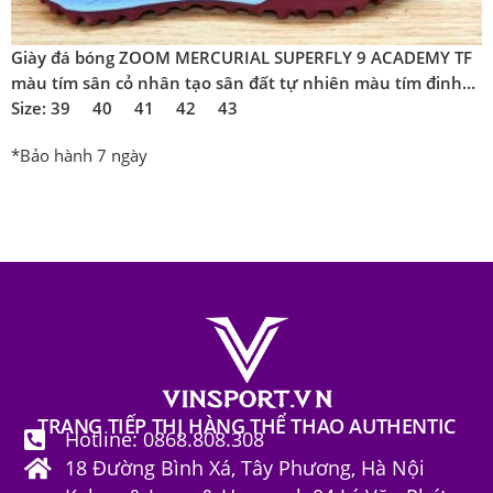
Giày đá bóng ZOOM MERCURIAL SUPERFLY 9 ACADEMY TF
màu tím sân cỏ nhân tạo sân đất tự nhiên màu tím đinh
thấp
Size: 39 40 41 42 43
*Bảo hành 7 ngày
TRANG TIẾP THỊ HÀNG THỂ THAO AUTHENTIC
Hotline: 0868.808.308
18 Đường Bình Xá, Tây Phương, Hà Nội