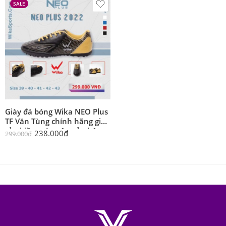
SALE
Giày đá bóng Wika NEO Plus
TF Văn Tùng chính hãng giá
rẻ nhiều màu sân cỏ nhân
238.000
₫
299.000
₫
tạo