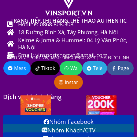
TRANG TIẾP THỊ HÀNG THỂ THAO AUTHENTIC
Hotline: 0868.808.308
18 Đường Bình Xá, Tây Phương, Hà Nội
Kelme & Joma & Hummel: 04 Lý Văn Phức,
Hà Nội
Email: vinsportshopvn@gmail.com
HKD VIN SPORT VN, MST: 006099001853 | HÀ ĐỨC LINH
Mess
Tiktok
Wa
Tele
Page
Instar
Dịch vụ khách hàng
Nhóm Facebook
Nhóm Khách/CTV