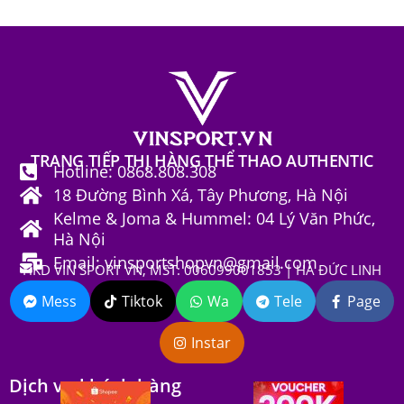
TRANG TIẾP THỊ HÀNG THỂ THAO AUTHENTIC
Hotline: 0868.808.308
18 Đường Bình Xá, Tây Phương, Hà Nội
Kelme & Joma & Hummel: 04 Lý Văn Phức,
Hà Nội
Email: vinsportshopvn@gmail.com
HKD VIN SPORT VN, MST: 006099001853 | HÀ ĐỨC LINH
Mess
Tiktok
Wa
Tele
Page
Instar
Dịch vụ khách hàng