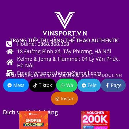
TRANG TIẾP THỊ HÀNG THỂ THAO AUTHENTIC
Hotline: 0868.808.308
18 Đường Bình Xá, Tây Phương, Hà Nội
Kelme & Joma & Hummel: 04 Lý Văn Phức,
Hà Nội
Email: vinsportshopvn@gmail.com
HKD VIN SPORT VN, MST: 006099001853 | HÀ ĐỨC LINH
Mess
Tiktok
Wa
Tele
Page
Instar
Dịch vụ khách hàng