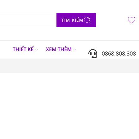
TÌM KIẾM
N
THIẾT KẾ
XEM THÊM
0868.808.308