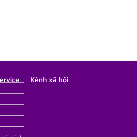
ng your selection.
ervice
Kênh xã hội