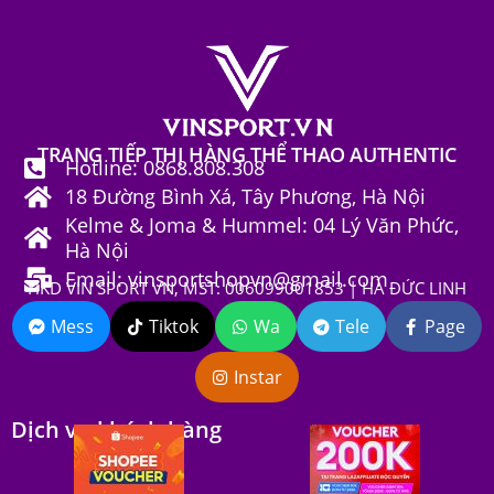
TRANG TIẾP THỊ HÀNG THỂ THAO AUTHENTIC
Hotline: 0868.808.308
18 Đường Bình Xá, Tây Phương, Hà Nội
Kelme & Joma & Hummel: 04 Lý Văn Phức,
Hà Nội
Email: vinsportshopvn@gmail.com
HKD VIN SPORT VN, MST: 006099001853 | HÀ ĐỨC LINH
Mess
Tiktok
Wa
Tele
Page
Instar
Dịch vụ khách hàng