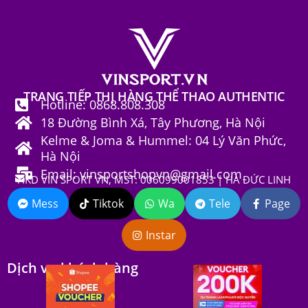
TRANG TIẾP THỊ HÀNG THỂ THAO AUTHENTIC
Hotline: 0868.808.308
18 Đường Bình Xá, Tây Phương, Hà Nội
Kelme & Joma & Hummel: 04 Lý Văn Phức,
Hà Nội
Email: vinsportshopvn@gmail.com
HKD VIN SPORT VN, MST: 006099001853 | HÀ ĐỨC LINH
Mess
Tiktok
Wa
Tele
Page
Instar
Dịch vụ khách hàng