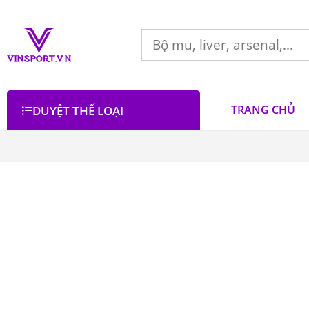
TRANG CHỦ
DUYỆT THỂ LOẠI
Bộ lọc
Lọc theo giá
Danh mục
Áo Bóng Chày
3