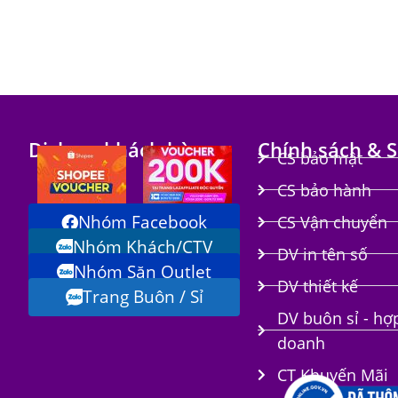
Dịch vụ khách hàng
Chính sách & S
CS bảo mật
CS bảo hành
Nhóm Facebook
CS Vận chuyển
Nhóm Khách/CTV
DV in tên số
Nhóm Săn Outlet
i
DV thiết kế
Trang Buôn / Sỉ
DV buôn sỉ - hợ
doanh
CT Khuyến Mãi