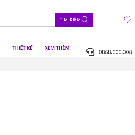
TÌM KIẾM
N
THIẾT KẾ
XEM THÊM
0868.808.308