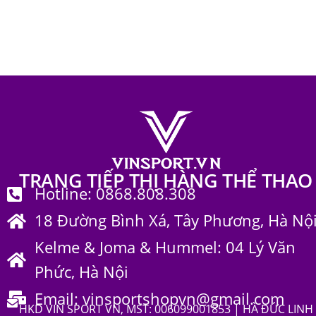
Trang phục thể thao
656
TRANG TIẾP THỊ HÀNG THỂ THAO
Hotline: 0868.808.308
18 Đường Bình Xá, Tây Phương, Hà Nộ
Kelme & Joma & Hummel: 04 Lý Văn
Phức, Hà Nội
Email: vinsportshopvn@gmail.com
HKD VIN SPORT VN, MST: 006099001853 | HÀ ĐỨC LINH