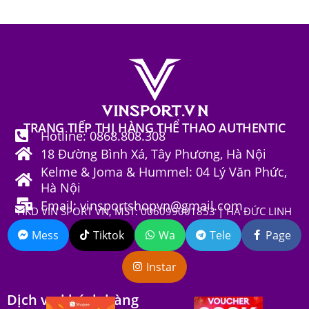
TRANG TIẾP THỊ HÀNG THỂ THAO AUTHENTIC
Hotline: 0868.808.308
18 Đường Bình Xá, Tây Phương, Hà Nội
Kelme & Joma & Hummel: 04 Lý Văn Phức,
Hà Nội
Email: vinsportshopvn@gmail.com
HKD VIN SPORT VN, MST: 006099001853 | HÀ ĐỨC LINH
Mess
Tiktok
Wa
Tele
Page
Instar
Dịch vụ khách hàng