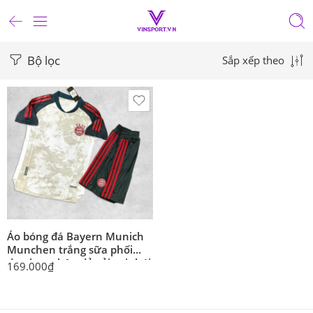
Bộ lọc
Sắp xếp theo
Áo bóng đá Bayern Munich
Munchen trắng sữa phối
đen logo thêu đỏ vải gai thái
169.000
₫