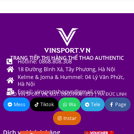
TRANG TIẾP THỊ HÀNG THỂ THAO AUTHENTIC
Hotline: 0868.808.308
18 Đường Bình Xá, Tây Phương, Hà Nội
Kelme & Joma & Hummel: 04 Lý Văn Phức,
Hà Nội
Email: vinsportshopvn@gmail.com
HKD VIN SPORT VN, MST: 006099001853 | HÀ ĐỨC LINH
Mess
Tiktok
Wa
Tele
Page
Instar
Dịch vụ khách hàng