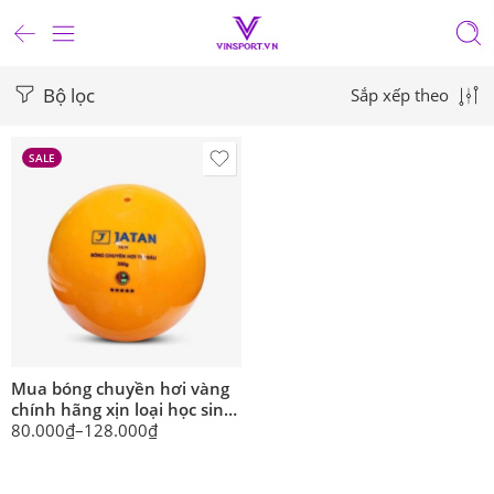
Bộ lọc
Sắp xếp theo
SALE
Mua bóng chuyền hơi vàng
chính hãng xịn loại học sinh
và người lớn chuẩn thi đấu
80.000
₫
–
128.000
₫
200G 250G 300G