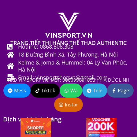
TRANG TIẾP THỊ HÀNG THỂ THAO AUTHENTIC
Hotline: 0868.808.308
18 Đường Bình Xá, Tây Phương, Hà Nội
Kelme & Joma & Hummel: 04 Lý Văn Phức,
Hà Nội
Email: vinsportshopvn@gmail.com
HKD VIN SPORT VN, MST: 006099001853 | HÀ ĐỨC LINH
Mess
Tiktok
Wa
Tele
Page
Instar
Dịch vụ khách hàng