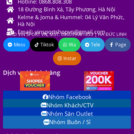
Hotline: 0868.808.308
18 Đường Bình Xá, Tây Phương, Hà Nội
Kelme & Joma & Hummel: 04 Lý Văn Phức,
Hà Nội
Email: vinsportshopvn@gmail.com
HKD VIN SPORT VN, MST: 006099001853 | HÀ ĐỨC LINH
Mess
Tiktok
Wa
Tele
Page
Instar
Dịch vụ khách hàng
Nhóm Facebook
Nhóm Khách/CTV
Nhóm Săn Outlet
Nhóm Buôn / Sỉ