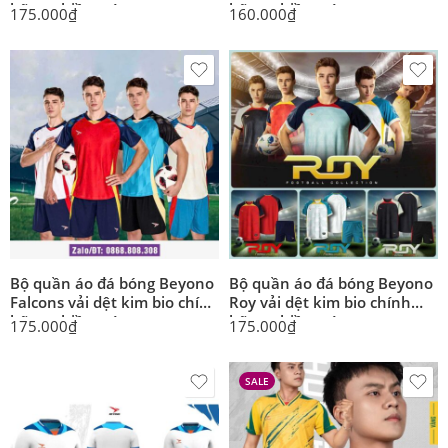
hãng nhiều màu
hãng nhiều màu
175.000
₫
160.000
₫
Bộ quần áo đá bóng Beyono
Bộ quần áo đá bóng Beyono
Falcons vải dệt kim bio chính
Roy vải dệt kim bio chính
hãng nhiều màu
hãng nhiều màu
175.000
₫
175.000
₫
SALE