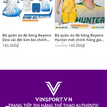
Bộ quần áo đá bóng Beyono
Bộ quần áo đá bóng Beyono
Desi vải dệt kim bio chính
Hunter mới chính hãng giá
hãng nhiều màu
rẻ vải mè nhiều màu
165.000
₫
145.000
₫
165.000
₫
TRANG TIẾP THỊ HÀNG THỂ THAO AUTHENTIC