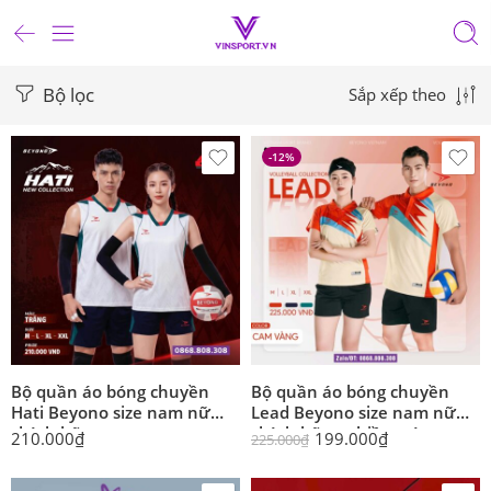
Bộ lọc
Sắp xếp theo
-12%
Bộ quần áo bóng chuyền
Bộ quần áo bóng chuyền
Hati Beyono size nam nữ
Lead Beyono size nam nữ
chính hãng
chính hãng nhiều màu
210.000
₫
199.000
₫
225.000
₫