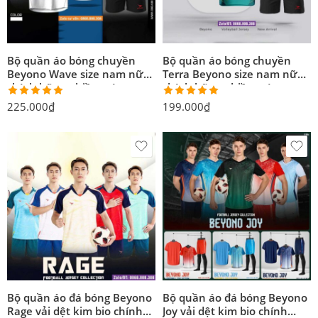
Bộ quần áo bóng chuyền
Bộ quần áo bóng chuyền
Beyono Wave size nam nữ
Terra Beyono size nam nữ
chính hãng nhiều màu
chính hãng nhiều màu
Được xếp
Được xếp
225.000
₫
199.000
₫
hạng
5.00
hạng
5.00
5 sao
5 sao
Bộ quần áo đá bóng Beyono
Bộ quần áo đá bóng Beyono
Rage vải dệt kim bio chính
Joy vải dệt kim bio chính