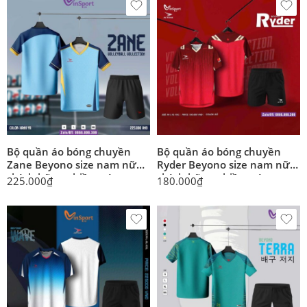
Bộ quần áo bóng chuyền
Bộ quần áo bóng chuyền
Zane Beyono size nam nữ
Ryder Beyono size nam nữ
chính hãng nhiều màu
chính hãng nhiều màu
225.000
₫
180.000
₫