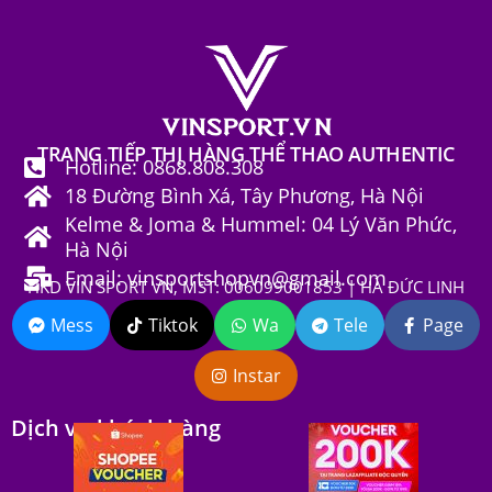
TRANG TIẾP THỊ HÀNG THỂ THAO AUTHENTIC
Hotline: 0868.808.308
18 Đường Bình Xá, Tây Phương, Hà Nội
Kelme & Joma & Hummel: 04 Lý Văn Phức,
Hà Nội
Email: vinsportshopvn@gmail.com
HKD VIN SPORT VN, MST: 006099001853 | HÀ ĐỨC LINH
Mess
Tiktok
Wa
Tele
Page
Instar
Dịch vụ khách hàng