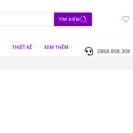
TÌM KIẾM
N
THIẾT KẾ
XEM THÊM
0868.808.308
Sắp xếp theo
...
SALE