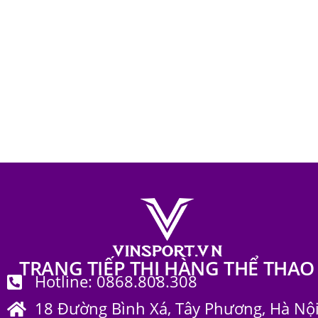
Ba lô thể 
Kami
499.00
TRANG TIẾP THỊ HÀNG THỂ THAO
Hotline: 0868.808.308
18 Đường Bình Xá, Tây Phương, Hà Nộ