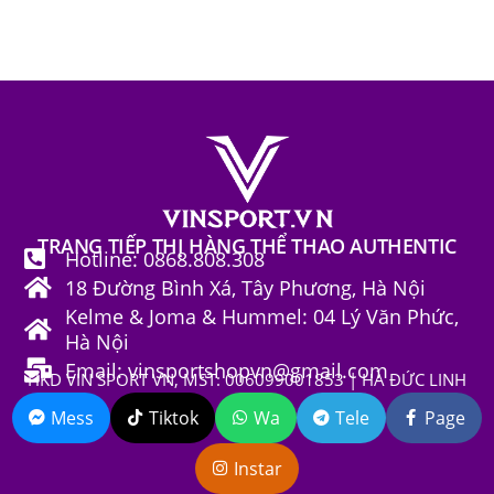
TRANG TIẾP THỊ HÀNG THỂ THAO AUTHENTIC
Hotline: 0868.808.308
18 Đường Bình Xá, Tây Phương, Hà Nội
Kelme & Joma & Hummel: 04 Lý Văn Phức,
Hà Nội
Email: vinsportshopvn@gmail.com
HKD VIN SPORT VN, MST: 006099001853 | HÀ ĐỨC LINH
Mess
Tiktok
Wa
Tele
Page
Instar