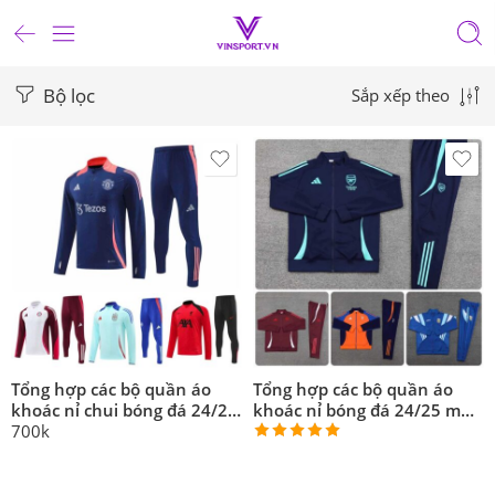
Bộ lọc
Sắp xếp theo
Tổng hợp các bộ quần áo
Tổng hợp các bộ quần áo
khoác nỉ chui bóng đá 24/25
khoác nỉ bóng đá 24/25 mu
mu real arsenal juventus
real arsenal juventus barca
700k
argentina năm 2024 2025
2024 2025 mới
Được xếp
mới
hạng
5.00