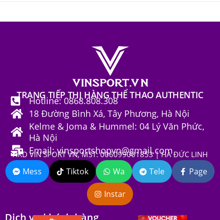
5 sao
TRANG TIẾP THỊ HÀNG THỂ THAO AUTHENTIC
Hotline: 0868.808.308
18 Đường Bình Xá, Tây Phương, Hà Nội
Kelme & Joma & Hummel: 04 Lý Văn Phức,
Hà Nội
Email: vinsportshopvn@gmail.com
HKD VIN SPORT VN, MST: 006099001853 | HÀ ĐỨC LINH
Mess
Tiktok
Wa
Tele
Page
Instar
Dịch vụ khách hàng