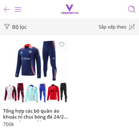
Bộ lọc
Sắp xếp theo
Tổng hợp các bộ quần áo
khoác nỉ chui bóng đá 24/25
mu real arsenal juventus
700k
argentina năm 2024 2025
mới