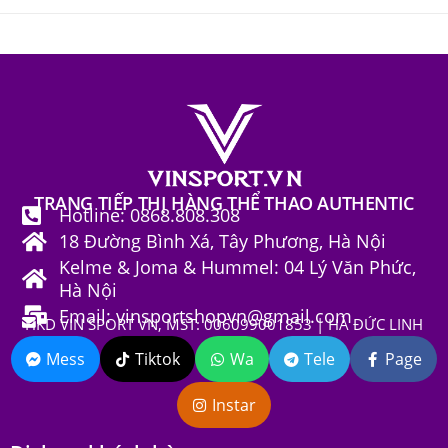
TRANG TIẾP THỊ HÀNG THỂ THAO AUTHENTIC
Hotline: 0868.808.308
18 Đường Bình Xá, Tây Phương, Hà Nội
Kelme & Joma & Hummel: 04 Lý Văn Phức,
Hà Nội
Email: vinsportshopvn@gmail.com
HKD VIN SPORT VN, MST: 006099001853 | HÀ ĐỨC LINH
Mess
Tiktok
Wa
Tele
Page
Instar