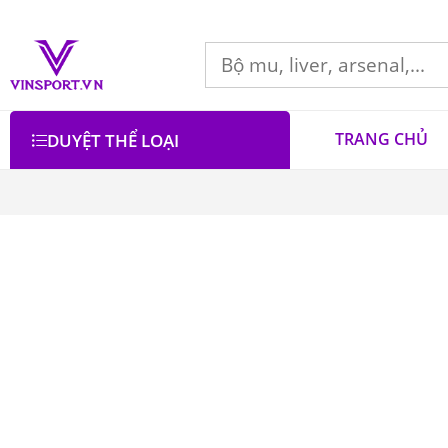
TRANG CHỦ
DUYỆT THỂ LOẠI
Bộ lọc
Lọc theo giá
Danh mục
Áo Bóng Chày
3