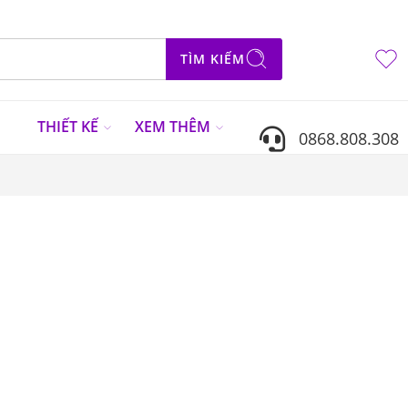
TÌM KIẾM
N
THIẾT KẾ
XEM THÊM
0868.808.308