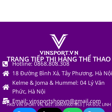
Trang phục thể thao
656
TRANG TIẾP THỊ HÀNG THỂ THAO
Hotline: 0868.808.308
18 Đường Bình Xá, Tây Phương, Hà Nộ
Kelme & Joma & Hummel: 04 Lý Văn
Phức, Hà Nội
Email: vinsportshopvn@gmail.com
HKD VIN SPORT VN, MST: 006099001853 | HÀ ĐỨC LINH