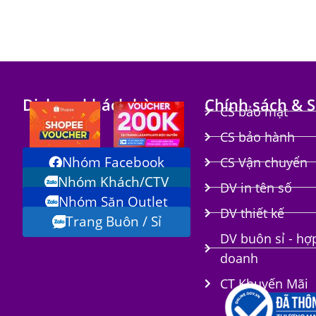
Dịch vụ khách hàng
Chính sách & S
CS bảo mật
CS bảo hành
Nhóm Facebook
CS Vận chuyển
Nhóm Khách/CTV
DV in tên số
Nhóm Săn Outlet
i
DV thiết kế
Trang Buôn / Sỉ
DV buôn sỉ - hợ
doanh
CT Khuyến Mãi