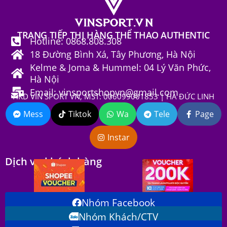
TRANG TIẾP THỊ HÀNG THỂ THAO AUTHENTIC
Hotline: 0868.808.308
18 Đường Bình Xá, Tây Phương, Hà Nội
Kelme & Joma & Hummel: 04 Lý Văn Phức,
Hà Nội
Email: vinsportshopvn@gmail.com
HKD VIN SPORT VN, MST: 006099001853 | HÀ ĐỨC LINH
Mess
Tiktok
Wa
Tele
Page
Instar
Dịch vụ khách hàng
Nhóm Facebook
Nhóm Khách/CTV