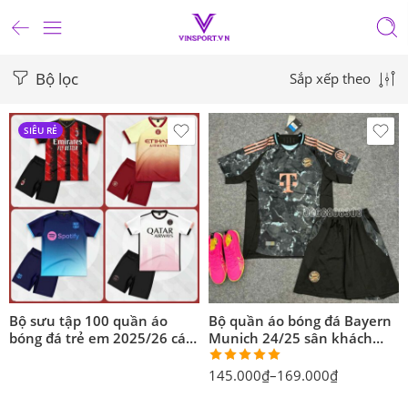
Bộ lọc
Sắp xếp theo
SIÊU RẺ
Bộ sưu tập 100 quần áo
Bộ quần áo bóng đá Bayern
bóng đá trẻ em 2025/26 các
Munich 24/25 sân khách
câu lạc bộ mới vải thun
nam nữ màu xanh than
năm 2024 2025
Được xếp
145.000
₫
–
169.000
₫
hạng
5.00