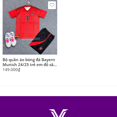
5 sao
Bộ quần áo bóng đá Bayern
Munich 24/25 trẻ em đỏ sân
nhà size nhỏ dành cho bé
149.000
₫
năm 2024 2025