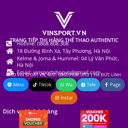
TRANG TIẾP THỊ HÀNG THỂ THAO AUTHENTIC
Hotline: 0868.808.308
18 Đường Bình Xá, Tây Phương, Hà Nội
Kelme & Joma & Hummel: 04 Lý Văn Phức,
Hà Nội
Email: vinsportshopvn@gmail.com
HKD VIN SPORT VN, MST: 006099001853 | HÀ ĐỨC LINH
Mess
Tiktok
Wa
Tele
Page
Instar
Dịch vụ khách hàng