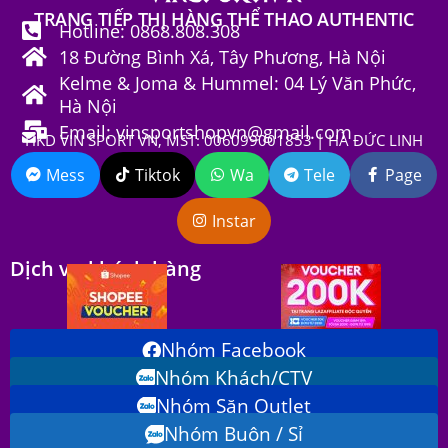
TRANG TIẾP THỊ HÀNG THỂ THAO AUTHENTIC
Hotline: 0868.808.308
18 Đường Bình Xá, Tây Phương, Hà Nội
Kelme & Joma & Hummel: 04 Lý Văn Phức,
Hà Nội
Email: vinsportshopvn@gmail.com
HKD VIN SPORT VN, MST: 006099001853 | HÀ ĐỨC LINH
Mess
Tiktok
Wa
Tele
Page
Instar
Dịch vụ khách hàng
Nhóm Facebook
Nhóm Khách/CTV
Nhóm Săn Outlet
Nhóm Buôn / Sỉ