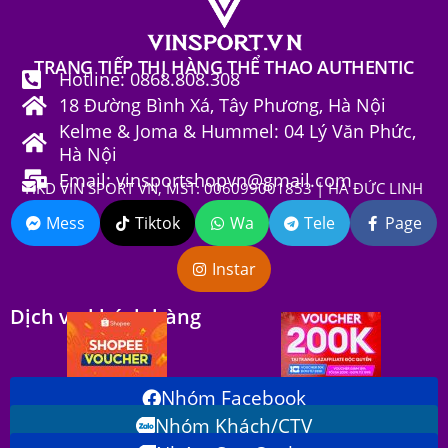
TRANG TIẾP THỊ HÀNG THỂ THAO AUTHENTIC
Hotline: 0868.808.308
18 Đường Bình Xá, Tây Phương, Hà Nội
Kelme & Joma & Hummel: 04 Lý Văn Phức,
Hà Nội
Email: vinsportshopvn@gmail.com
HKD VIN SPORT VN, MST: 006099001853 | HÀ ĐỨC LINH
Mess
Tiktok
Wa
Tele
Page
Instar
Dịch vụ khách hàng
Nhóm Facebook
Nhóm Khách/CTV