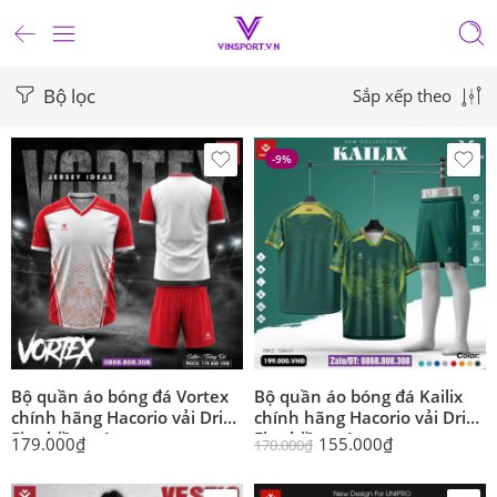
Bộ lọc
Sắp xếp theo
-9%
Bộ quần áo bóng đá Vortex
Bộ quần áo bóng đá Kailix
chính hãng Hacorio vải Dri
chính hãng Hacorio vải Dri
Fit nhiều màu
Fit nhiều màu
179.000
₫
155.000
₫
170.000
₫