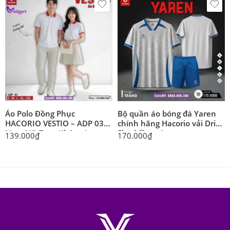
Áo Polo Đồng Phục
Bộ quần áo bóng đá Yaren
HACORIO VESTIO – ADP 03
chính hãng Hacorio vải Dri
Nam Nữ Trơn Không Logo
Fit nhiều màu
139.000
₫
170.000
₫