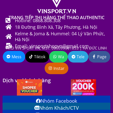
TRANG TIẾP THỊ HÀNG THỂ THAO AUTHENTIC
Hotline: 0868.808.308
18 Đường Bình Xá, Tây Phương, Hà Nội
Kelme & Joma & Hummel: 04 Lý Văn Phức,
Hà Nội
Email: vinsportshopvn@gmail.com
HKD VIN SPORT VN, MST: 006099001853 | HÀ ĐỨC LINH
Mess
Tiktok
Wa
Tele
Page
Instar
Dịch vụ khách hàng
Nhóm Facebook
Nhóm Khách/CTV