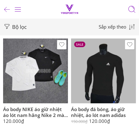
Bộ lọc
Sắp xếp theo
SALE
Áo body NIKE áo giữ nhiệt
Áo body đá bóng, áo giữ
áo lót nam hãng Nike 2 màu
nhiệt, áo lót nam adidas
đen trắng cao cấp trơn mới
120.000
₫
120.000
₫
150.000
₫
2024