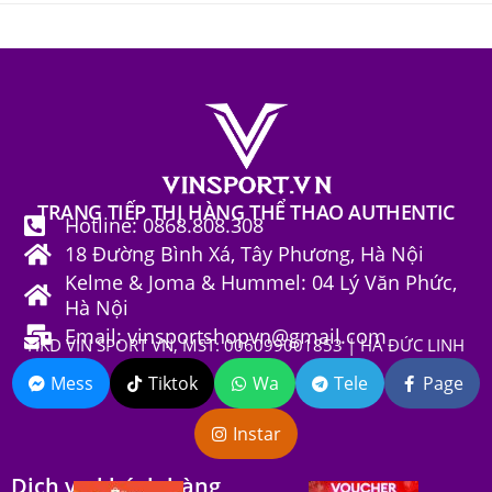
TRANG TIẾP THỊ HÀNG THỂ THAO AUTHENTIC
Hotline: 0868.808.308
18 Đường Bình Xá, Tây Phương, Hà Nội
Kelme & Joma & Hummel: 04 Lý Văn Phức,
Hà Nội
Email: vinsportshopvn@gmail.com
HKD VIN SPORT VN, MST: 006099001853 | HÀ ĐỨC LINH
Mess
Tiktok
Wa
Tele
Page
Instar
Dịch vụ khách hàng