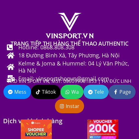
TRANG TIẾP THỊ HÀNG THỂ THAO AUTHENTIC
Hotline: 0868.808.308
18 Đường Bình Xá, Tây Phương, Hà Nội
Kelme & Joma & Hummel: 04 Lý Văn Phức,
Hà Nội
Email: vinsportshopvn@gmail.com
HKD VIN SPORT VN, MST: 006099001853 | HÀ ĐỨC LINH
Mess
Tiktok
Wa
Tele
Page
Instar
Dịch vụ khách hàng