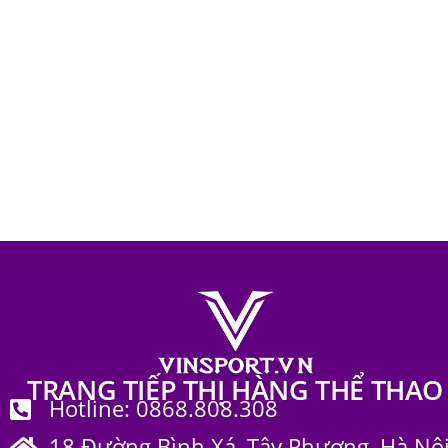
Trang phục bộ môn & khác
119
Trang phục thể thao
656
Bộ quần á
23/24 Awa
năm 2023
1
thun thái
th
TRANG TIẾP THỊ HÀNG THỂ THAO
Hotline: 0868.808.308
18 Đường Bình Xá, Tây Phương, Hà Nộ