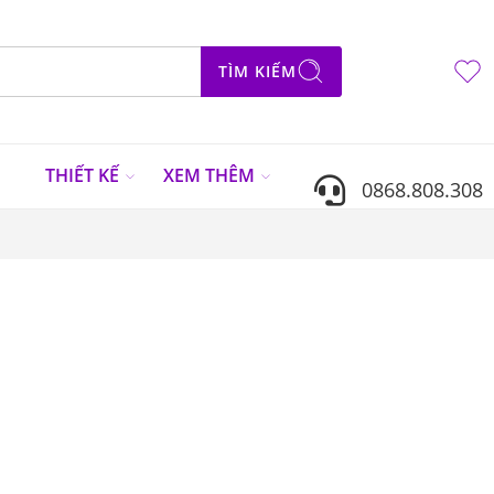
TÌM KIẾM
N
THIẾT KẾ
XEM THÊM
0868.808.308
Sắp xếp theo
...