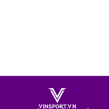
Bộ quần 
bóng đá 23/
SAVVY Ne
1
Blue năm