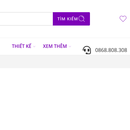
TÌM KIẾM
N
THIẾT KẾ
XEM THÊM
0868.808.308
Sắp xếp theo
...