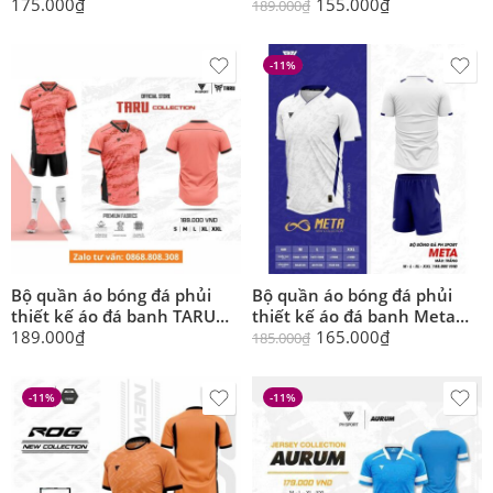
nhiều màu cổ tim
hãng nhiều màu cổ tim
175.000
₫
155.000
₫
189.000
₫
-11%
Bộ quần áo bóng đá phủi
Bộ quần áo bóng đá phủi
thiết kế áo đá banh TARU
thiết kế áo đá banh Meta
Collection chính hãng PH-
chính hãng PH-Sport nhiều
189.000
₫
165.000
₫
185.000
₫
Sport nhiều màu mới (Sao
màu mới
chép)
-11%
-11%