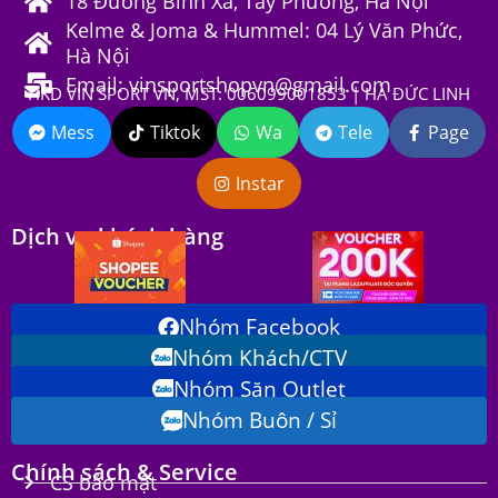
18 Đường Bình Xá, Tây Phương, Hà Nội
Kelme & Joma & Hummel: 04 Lý Văn Phức,
Hà Nội
Email: vinsportshopvn@gmail.com
HKD VIN SPORT VN, MST: 006099001853 | HÀ ĐỨC LINH
Mess
Tiktok
Wa
Tele
Page
Instar
Dịch vụ khách hàng
Nhóm Facebook
Nhóm Khách/CTV
Nhóm Săn Outlet
Nhóm Buôn / Sỉ
Chính sách & Service
CS bảo mật