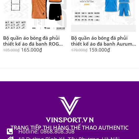
Bộ quần áo bóng đá phủi
Bộ quần áo bóng đá phủi
thiết kế áo đá banh ROG
thiết kế áo đá banh Aurum
chính hãng PH-Sport nhiều
chính hãng PH-Sport nhiều
165.000
₫
159.000
₫
185.000
₫
179.000
₫
màu
màu
TRANG TIẾP THỊ HÀNG THỂ THAO AUTHENTIC
Hotline: 0868.808.308