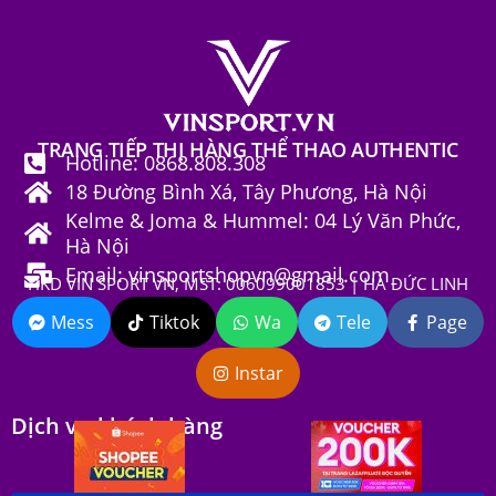
TRANG TIẾP THỊ HÀNG THỂ THAO AUTHENTIC
Hotline: 0868.808.308
18 Đường Bình Xá, Tây Phương, Hà Nội
Kelme & Joma & Hummel: 04 Lý Văn Phức,
Hà Nội
Email: vinsportshopvn@gmail.com
HKD VIN SPORT VN, MST: 006099001853 | HÀ ĐỨC LINH
Mess
Tiktok
Wa
Tele
Page
Instar
Dịch vụ khách hàng