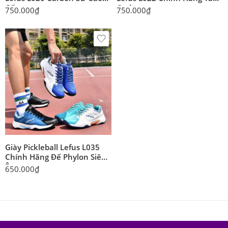
Cấp
Carbon
750.000
₫
750.000
₫
Giày Pickleball Lefus L035
Chính Hãng Đế Phylon Siêu
Êm
650.000
₫