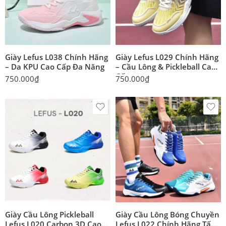
Giày Lefus L038 Chính Hãng
Giày Lefus L029 Chính Hãng
– Da KPU Cao Cấp Đa Năng
– Cầu Lông & Pickleball Cao
Cấp
750.000
₫
750.000
₫
Giày Cầu Lông Pickleball
Giày Cầu Lông Bóng Chuyền
Lefus L020 Carbon 3D Cao
Lefus L022 Chính Hãng Tấm