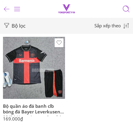
Bộ lọc
Sắp xếp theo
Bộ quần áo đá banh clb
bóng đá Bayer Leverkusen
23/24 Home Jersey sân nhà
169.000
₫
màu đen đỏ