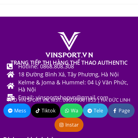
TRANG TIẾP THỊ HÀNG THỂ THAO AUTHENTIC
Hotline: 0868.808.308
18 Đường Bình Xá, Tây Phương, Hà Nội
Kelme & Joma & Hummel: 04 Lý Văn Phức,
Hà Nội
Email: vinsportshopvn@gmail.com
HKD VIN SPORT VN, MST: 006099001853 | HÀ ĐỨC LINH
Mess
Tiktok
Wa
Tele
Page
Instar