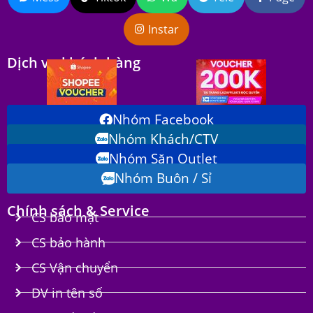
Instar
Dịch vụ khách hàng
Nhóm Facebook
Nhóm Khách/CTV
Nhóm Săn Outlet
Nhóm Buôn / Sỉ
Chính sách & Service
CS bảo mật
CS bảo hành
CS Vận chuyển
DV in tên số