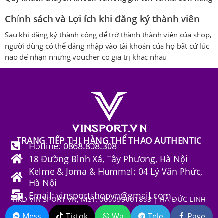
Chính sách và Lợi ích khi đăng ký thành viên
Sau khi đăng ký thành công để trở thành thành viên của shop,
người dùng có thể đăng nhập vào tài khoản của họ bất cứ lúc
nào để nhận những voucher có giá trị khác nhau
TRANG TIẾP THỊ HÀNG THỂ THAO AUTHENTIC
Hotline: 0868.808.308
18 Đường Bình Xá, Tây Phương, Hà Nội
Kelme & Joma & Hummel: 04 Lý Văn Phức,
Hà Nội
Email: vinsportshopvn@gmail.com
HKD VIN SPORT VN, MST: 006099001853 | HÀ ĐỨC LINH
Mess
Tiktok
Wa
Tele
Page